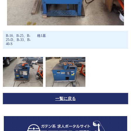
B-16、B-25、B-
格1基
25-D、B-33、B-
40-S
一覧に戻る