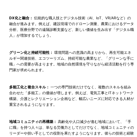
DX化と融合：
伝統的な職人技とデジタル技術（AI、IoT、VR/ARなど）の
融合が進みます。例えば、建設現場でのドローン測量、農業におけるデータ
分析、医療分野での遠隔診断支援など、新しい価値を生み出す「デジタル職
人」が増加するでしょう。
グリーン化と持続可能性：
環境問題への意識の高まりから、再生可能エネ
ルギー関連技術、エコツーリズム、持続可能な農業など、「グリーンな手に
職」への需要が高まります。地域の自然環境を守りながら経済活動を行う専
門家が求められます。
多能工化と複合スキル：
一つの専門技術だけでなく、複数のスキルを組み
合わせた「多能工」の価値が増します。例えば、電気工事とITネットワーク
構築、介護とレクリエーション企画など、幅広いニーズに対応できる人材が
重宝されるようになります。
地域コミュニティの再構築：
高齢化や人口減少が進む地域において、「手
に職」を持つ人々は、単なる労働力としてだけでなく、地域コミュニティの
リーダーや担い手としての役割を果たすようになります。彼らの技術と経験