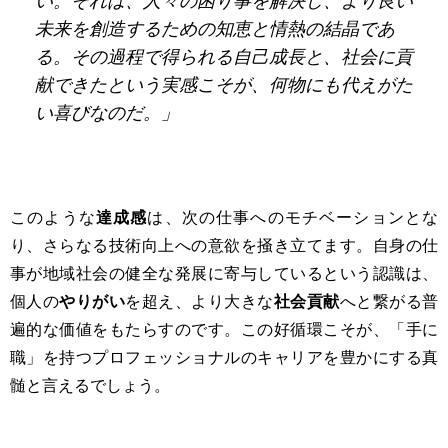
い。それは、人々の困り事を解決し、より良い
未来を創造するための知恵と情熱の結晶であ
る。その過程で得られる自己成長と、社会に貢
献できたという実感こそが、何物にも代えがた
い喜びなのだ。」
このような
達成感
は、次の仕事へのモチベーションとな
り、さらなる技術向上への意欲を掻き立てます。自身の仕
事が地域社会の健全な発展に寄与しているという認識は、
個人の
やりがい
を超え、より大きな
社会貢献
へと繋がる普
遍的な価値をもたらすのです。この好循環こそが、「手に
職」を持つプロフェッショナルのキャリアを豊かにする真
髄と言えるでしょう。