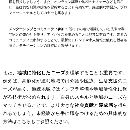
得を目指しましょう。また、オンライン講座や地域のセミナーなどを活用
し、基礎的な知識や技術を習得することも有効です。継続的な学習が、プロ
フェッショナルとしての土台を築きます。
メンターシップとコミュニティ参加：
既にその道で活躍している先輩や専
門家との繋がりを作り、アドバイスを求めることは非常に有益です。業界の
コミュニティに参加することで、最新のトレンドや求人情報に触れる機会も
増え、モチベーションの維持にも繋がります。
また、
地域に特化したニーズ
を理解することも重要です。
例えば、高齢化が進む地域では介護や医療、生活支援のニ
ーズが高く、過疎地域ではインフラ整備や地域活性化に繋
がる技術が求められます。自身のスキルと地域のニーズを
マッチさせることで、より大きな
社会貢献
と
達成感
を得ら
れるでしょう。
未経験から手に職をつけるための具体的な
方法はこちら
もご参照ください。